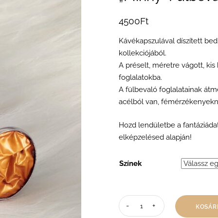
4500
Ft
Kávékapszulával díszített bed
kollekciójából.
A préselt, méretre vágott, ki
foglalatokba.
A fülbevaló foglalatainak át
acélból van, fémérzékenyeknek
Hozd lendületbe a fantáziáda
elképzelésed alapján!
Színek
KOSÁR