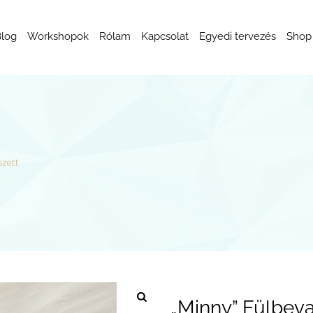
log
Workshopok
Rólam
Kapcsolat
Egyedi tervezés
Shop
szett
„Minny” Fülbeva