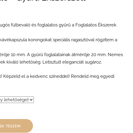
ugós fülbevaló és foglalatos gyűrű a Foglalatos Ékszerek
s kávékapszula korongokat speciális ragasztóval rögzítem a
mérője 10 mm. A gyűrű foglalatainak átmérője 20 mm. Nemes
 kiváló lehetőség. Letisztult eleganciát sugároz.
t! Képzeld el a kedvenc színeddel! Rendeld meg egyedi
BA TESZEM