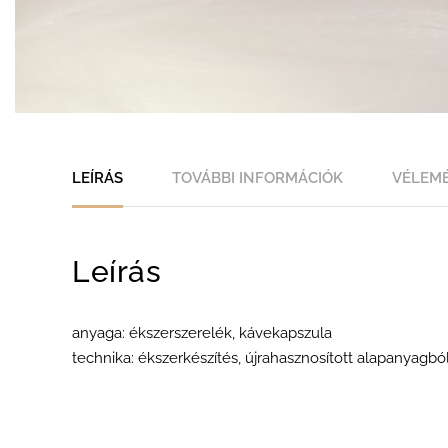
LEÍRÁS
TOVÁBBI INFORMÁCIÓK
VÉLEMÉ
Leírás
anyaga: ékszerszerelék, kávekapszula
technika: ékszerkészítés, újrahasznosított alapanyagb