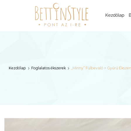
bettinstyle
Kezdőlap
B
Kezdőlap
Foglalatos ékszerek
„Minny” Fülbevaló + Gyűrű Ékszer