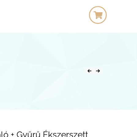
ló + Gyűrű Ékszerszett