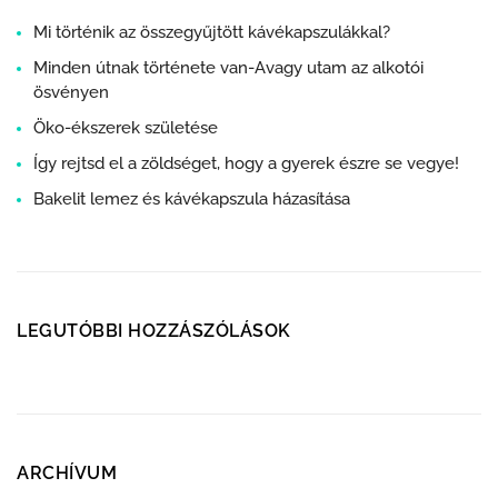
Mi történik az összegyűjtött kávékapszulákkal?
Minden útnak története van-Avagy utam az alkotói
ösvényen
Öko-ékszerek születése
Így rejtsd el a zöldséget, hogy a gyerek észre se vegye!
Bakelit lemez és kávékapszula házasítása
LEGUTÓBBI HOZZÁSZÓLÁSOK
ARCHÍVUM