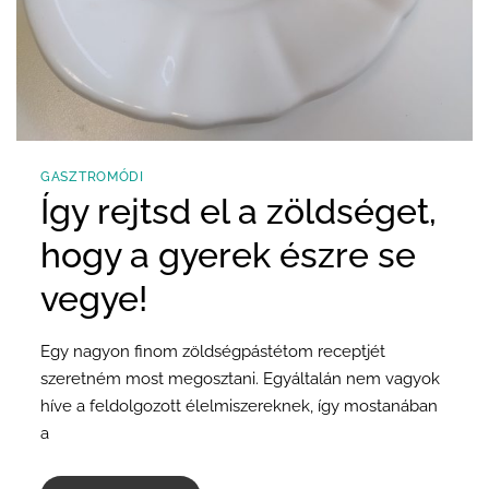
GASZTROMÓDI
Így rejtsd el a zöldséget,
hogy a gyerek észre se
vegye!
Egy nagyon finom zöldségpástétom receptjét
szeretném most megosztani. Egyáltalán nem vagyok
híve a feldolgozott élelmiszereknek, így mostanában
a