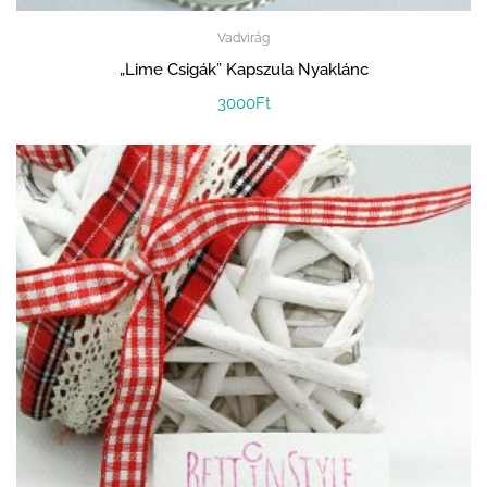
Vadvirág
„Lime Csigák” Kapszula Nyaklánc
3000
Ft