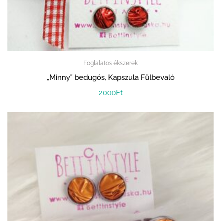
Foglalatos ékszerek
„Minny” bedugós, Kapszula Fülbevaló
2000
Ft