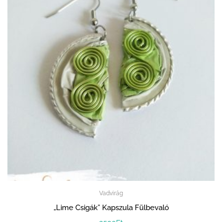
Vadvirág
„Lime Csigák” Kapszula Fülbevaló