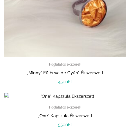
Foglalatos ékszerek
„Minny” Fülbevaló + Gyűrű Ékszerszett
4500
Ft
Foglalatos ékszerek
„One” Kapszula Ékszerszett
5500
Ft