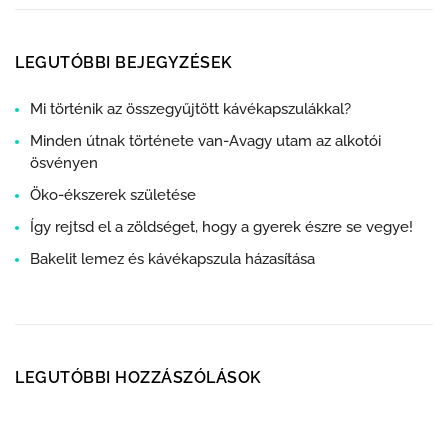
LEGUTÓBBI BEJEGYZÉSEK
Mi történik az összegyűjtött kávékapszulákkal?
Minden útnak története van-Avagy utam az alkotói
ösvényen
Öko-ékszerek születése
Így rejtsd el a zöldséget, hogy a gyerek észre se vegye!
Bakelit lemez és kávékapszula házasítása
LEGUTÓBBI HOZZÁSZÓLÁSOK