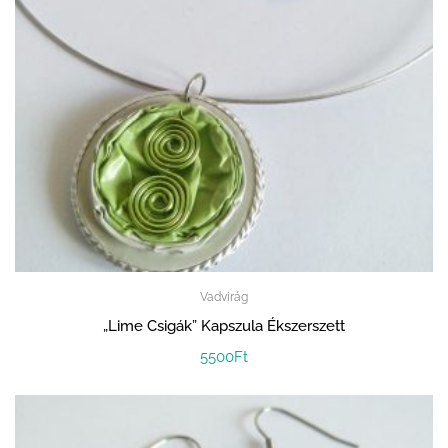
Vadvirág
„Lime Csigák” Kapszula Ékszerszett
5500
Ft