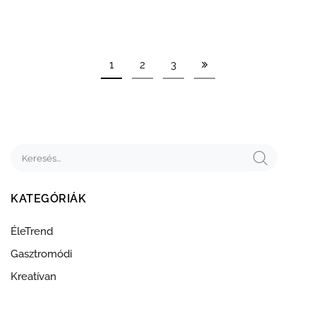
1
2
3
KATEGÓRIÁK
ÉleTrend
Gasztromódi
Kreatívan