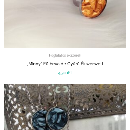
Foglalatos ékszerek
„Minny” Fülbevaló + Gyűrű Ékszerszett
4500
Ft