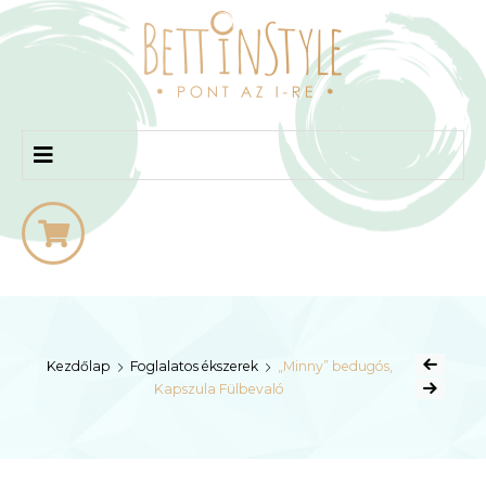
bettinstyle
Kezdőlap
Foglalatos ékszerek
„Minny” bedugós,
Kapszula Fülbevaló