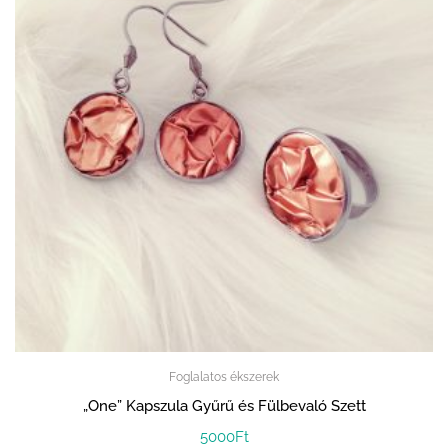
Foglalatos ékszerek
„One” Kapszula Gyűrű és Fülbevaló Szett
5000
Ft