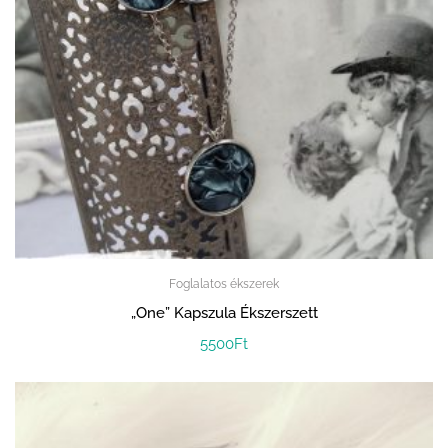
Foglalatos ékszerek
„One” Kapszula Ékszerszett
5500
Ft