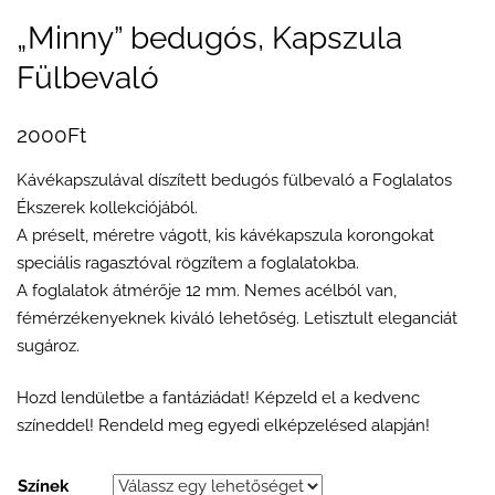
„Minny” bedugós, Kapszula
Fülbevaló
2000
Ft
Kávékapszulával díszített bedugós fülbevaló a Foglalatos
Ékszerek kollekciójából.
A préselt, méretre vágott, kis kávékapszula korongokat
speciális ragasztóval rögzítem a foglalatokba.
A foglalatok átmérője 12 mm. Nemes acélból van,
fémérzékenyeknek kiváló lehetőség. Letisztult eleganciát
sugároz.
Hozd lendületbe a fantáziádat! Képzeld el a kedvenc
színeddel! Rendeld meg egyedi elképzelésed alapján!
Színek