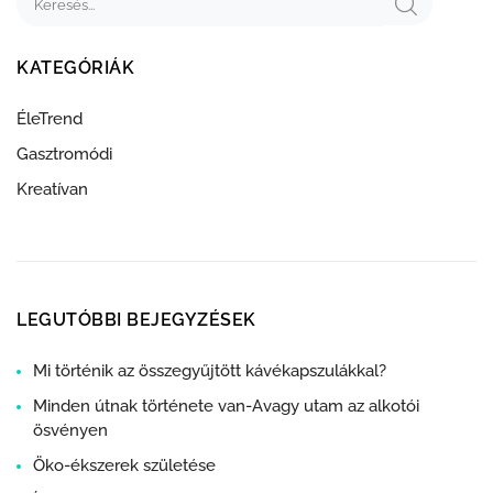
KATEGÓRIÁK
ÉleTrend
Gasztromódi
Kreatívan
LEGUTÓBBI BEJEGYZÉSEK
Mi történik az összegyűjtött kávékapszulákkal?
Minden útnak története van-Avagy utam az alkotói
ösvényen
Öko-ékszerek születése