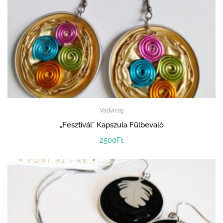
Vadvirág
„Fesztivál” Kapszula Fülbevaló
2500
Ft