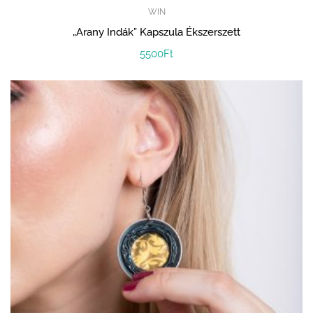
WIN
„Arany Indák” Kapszula Ékszerszett
5500
Ft