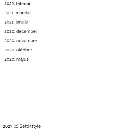
2022. február
2021. március
2021. január
2020. december
2020. november
2020. október
2020. május
2023 (c) Bettinstyle