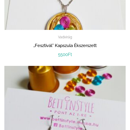
Vadvirág
„Fesztivál” Kapszula Ékszerszett
5500
Ft