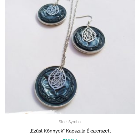
Steel Symbol
„Ezüst Könnyek” Kapszula Ékszerszett