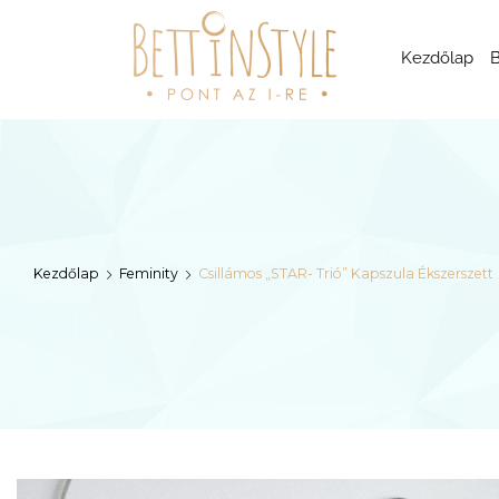
bettinstyle
Kezdőlap
B
Kezdőlap
Feminity
Csillámos „STAR- Trió” Kapszula Ékszerszett