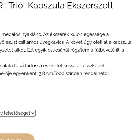
- Trió” Kapszula Ékszerszett
la medálos nyaklánc. Az ékszerek különlegessége a
 ezüst csillámos üvegkavics. A követ úgy öleli át a kapszula,
tet alkot. Ezt egyik csúcsánál rögzítem a fülbevaló ill. a
álata teszi tartóssá és esztétikussá az összképet.
érője egyenként: 3,8 cm.Több színben rendelhető!