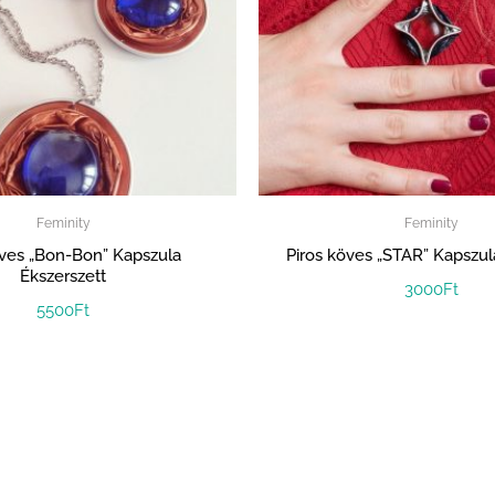
Feminity
Feminity
ves „Bon-Bon” Kapszula
Piros köves „STAR” Kapszu
Ékszerszett
3000
Ft
5500
Ft
OS „STAR- TRIÓ” KAPSZULA ÉKSZERSZETT” ÉRTÉKELÉSE
e-mail címet nem tesszük közzé.
A kötelező mezőket
*
karakterrel jel
A TE ÉRTÉKELÉSED
*