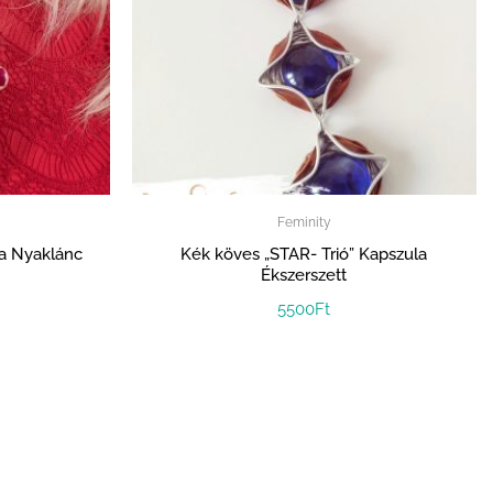
Feminity
la Nyaklánc
Kék köves „STAR- Trió” Kapszula
Ékszerszett
5500
Ft
 ELSŐKÉNT
öltük