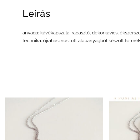
Leírás
anyaga: kávékapszula, ragasztó, dekorkavics, ékszersz
technika: újrahasznosított alapanyagból készült termé