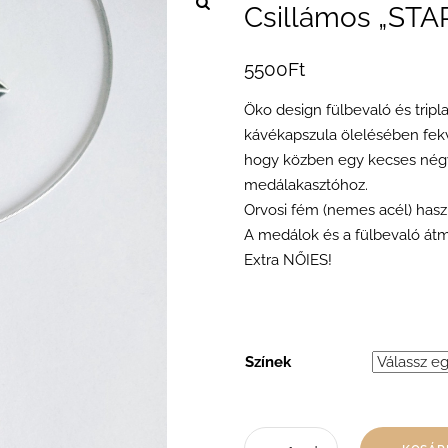
Csillámos „STAR
5500
Ft
Öko design fülbevaló és trip
kávékapszula ölelésében fekvő
hogy közben egy kecses négyze
medálakasztóhoz.
Orvosi fém (nemes acél) haszn
A medálok és a fülbevaló átm
Extra NŐIES!
Színek