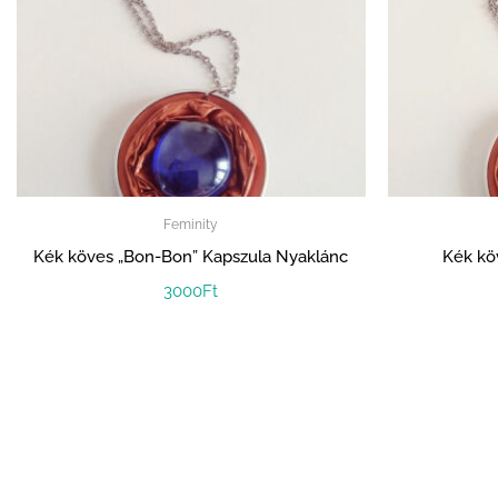
Feminity
Kék köves „Bon-Bon” Kapszula Nyaklánc
Kék kö
3000
Ft
„CSILLÁM
Az 