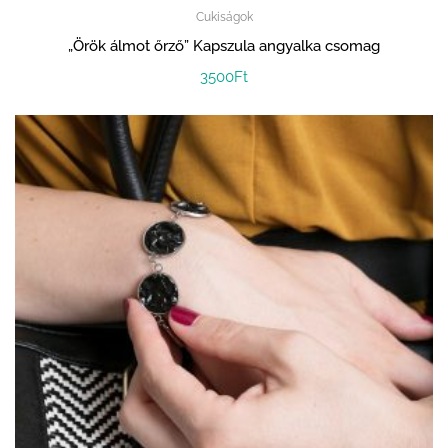
Cukiságok
„Örök álmot őrző” Kapszula angyalka csomag
3500
Ft