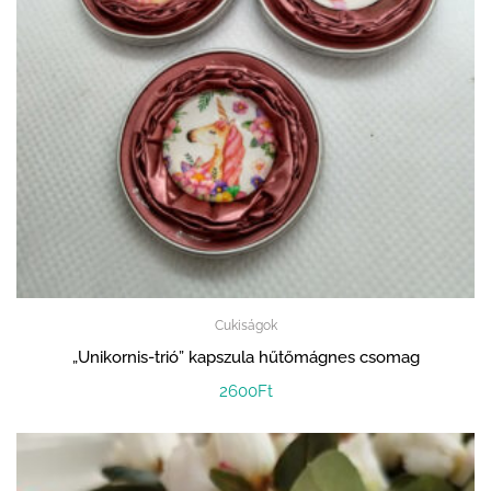
Cukiságok
„Unikornis-trió” kapszula hűtőmágnes csomag
2600
Ft