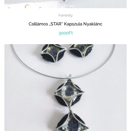
Feminity
Csillámos „STAR” Kapszula Nyaklánc
3000
Ft