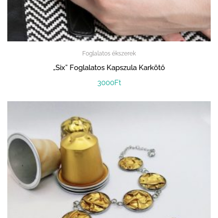
Foglalatos ékszerek
„Six” Foglalatos Kapszula Karkötő
3000
Ft