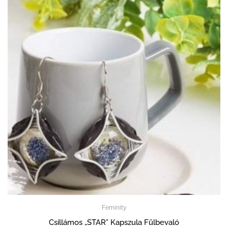
Feminity
Csillámos „STAR” Kapszula Fülbevaló