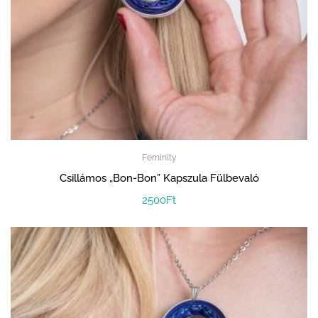
Feminity
Csillámos „Bon-Bon” Kapszula Fülbevaló
2500
Ft