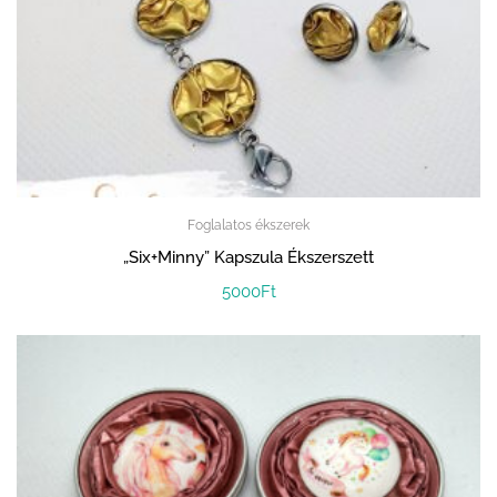
Foglalatos ékszerek
„Six+Minny” Kapszula Ékszerszett
5000
Ft