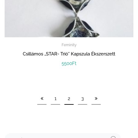
Feminity
Csillámos „STAR- Trió” Kapszula Ékszerszett
5500
Ft
1
2
3