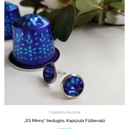
Foglalatos ékszerek
„XS Minny” bedugós, Kapszula Fülbevaló