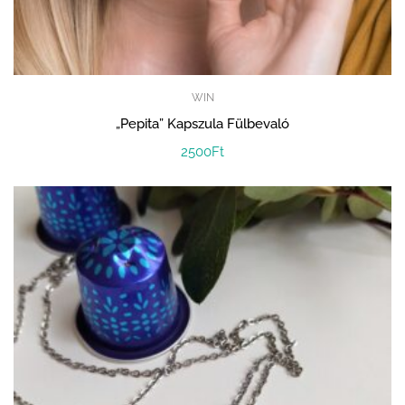
WIN
„Pepita” Kapszula Fülbevaló
2500
Ft