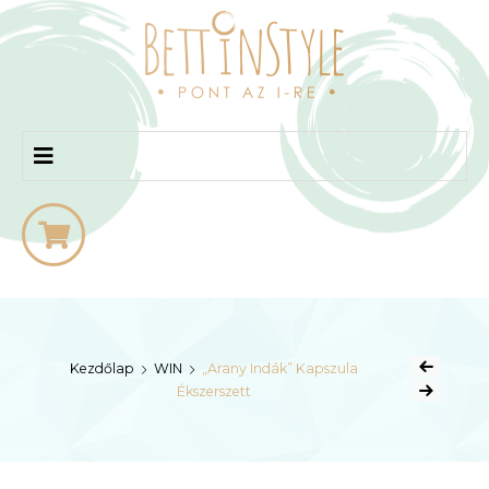
bettinstyle
Kezdőlap
WIN
„Arany Indák” Kapszula
Ékszerszett