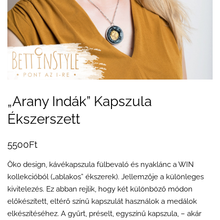
„Arany Indák” Kapszula
Ékszerszett
5500
Ft
Öko design, kávékapszula fülbevaló és nyaklánc a WIN
kollekcióból („ablakos” ékszerek). Jellemzője a különleges
kivitelezés. Ez abban rejlik, hogy két különböző módon
előkészített, eltérő színű kapszulát használok a medálok
elkészítéséhez. A gyűrt, préselt, egyszínű kapszula, – akár