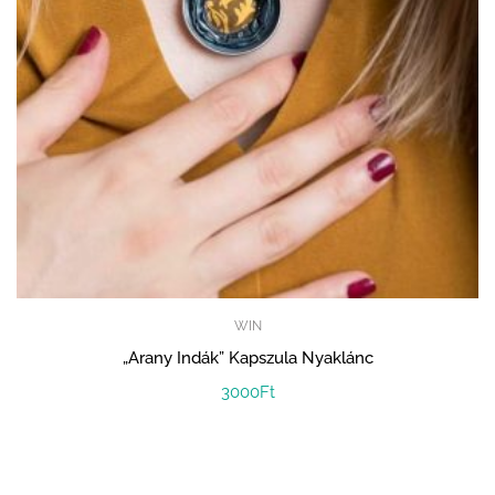
WIN
„Arany Indák” Kapszula Nyaklánc
3000
Ft