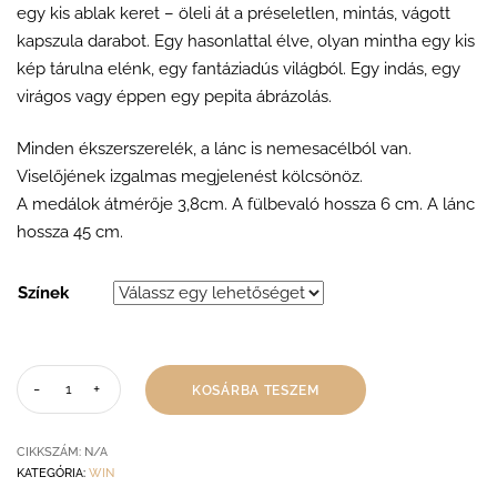
egy kis ablak keret – öleli át a préseletlen, mintás, vágott
kapszula darabot. Egy hasonlattal élve, olyan mintha egy kis
kép tárulna elénk, egy fantáziadús világból. Egy indás, egy
virágos vagy éppen egy pepita ábrázolás.
Minden ékszerszerelék, a lánc is nemesacélból van.
Viselőjének izgalmas megjelenést kölcsönöz.
A medálok átmérője 3,8cm. A fülbevaló hossza 6 cm. A lánc
hossza 45 cm.
Színek
KOSÁRBA TESZEM
CIKKSZÁM:
N/A
KATEGÓRIA:
WIN